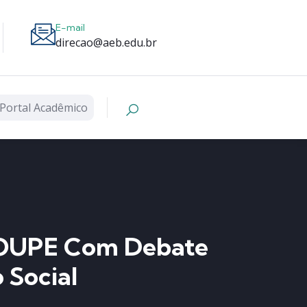
E-mail
direcao@aeb.edu.br
Portal Acadêmico
 PROUPE Com Debate
 Social