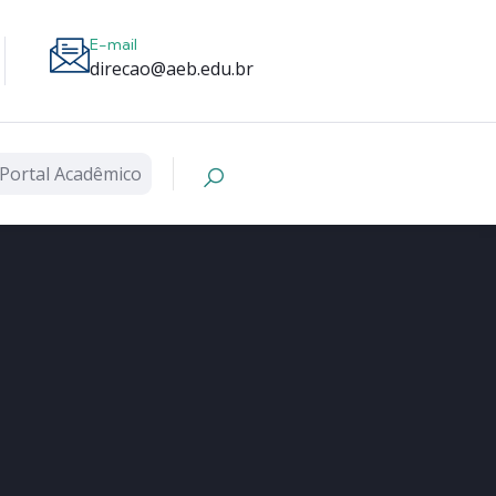
E-mail
direcao@aeb.edu.br
Portal Acadêmico