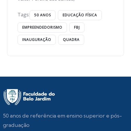
Tags:
50 ANOS
EDUCAÇÃO FÍSICA
EMPREENDEDORISMO
FBJ
INAUGURAÇÃO
QUADRA
50 anos de referência em ensino superior e pós-
graduação