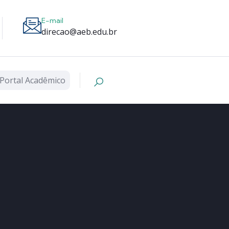
E-mail
direcao@aeb.edu.br
Portal Acadêmico