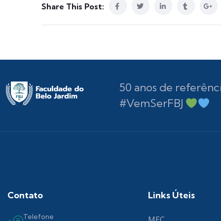
Share This Post:
50 anos de referênc
#VemSerFBJ
Contato
Links Úteis
Telefone
MEC