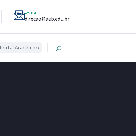
E-mail
direcao@aeb.edu.br
Portal Acadêmico