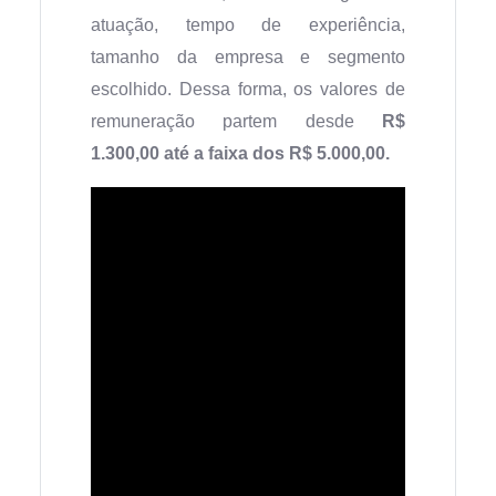
atuação, tempo de experiência,
tamanho da empresa e segmento
escolhido. Dessa forma, os valores de
remuneração partem desde
R$
1.300,00 até a faixa dos R$ 5.000,00.