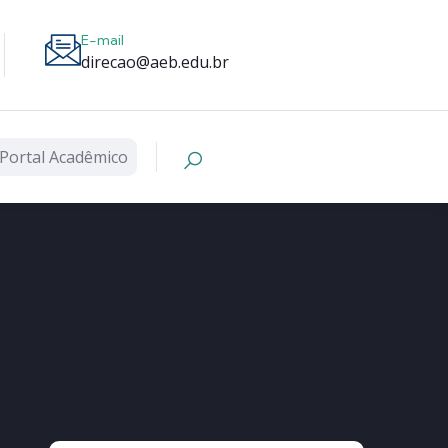
E-mail
direcao@aeb.edu.br
Portal Acadêmico